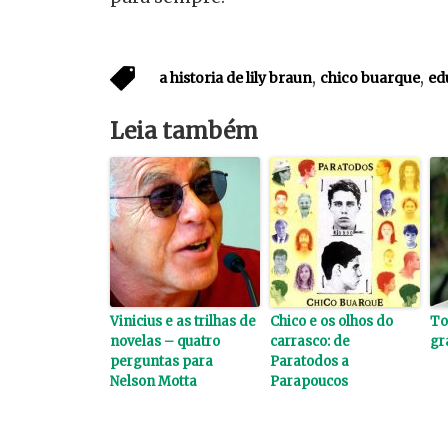
,
,
a historia de lily braun
chico buarque
ed
Leia também
Vinicius e as trilhas de
Chico e os olhos do
To
novelas – quatro
carrasco: de
gr
perguntas para
Paratodos a
Nelson Motta
Parapoucos