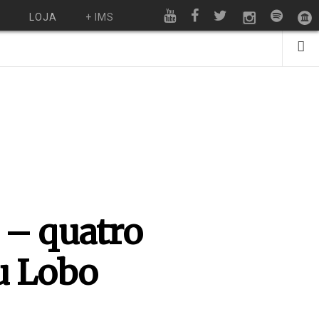
O
LOJA
+ IMS
 – quatro
u Lobo