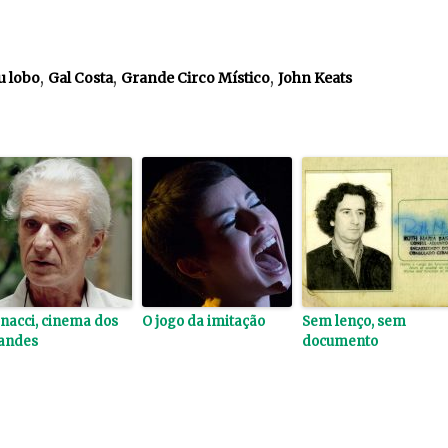
,
,
,
u lobo
Gal Costa
Grande Circo Místico
John Keats
nacci, cinema dos
O jogo da imitação
Sem lenço, sem
andes
documento