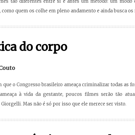
ilmes tão diferentes entre si é antes um método: um modo 
s, como quem os colhe em pleno andamento e ainda busca os 
tica do corpo
 Couto
ue o Congresso brasileiro ameaça criminalizar todas as for
ameaça à vida da gestante, poucos filmes serão tão atu
Giorgelli. Mas não é só por isso que ele merece ser visto.