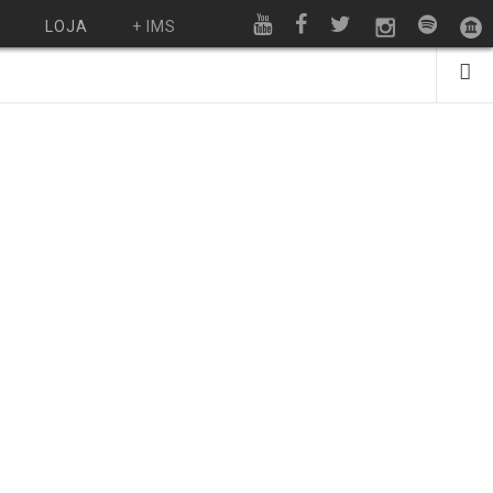
O
LOJA
+ IMS