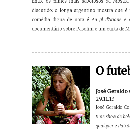
Entre os filmes mais saborosos da Mostra 
discutido: o longa argentino mostra que é 
comédia digna de nota é
Au fil d’Ariane
e s
documentário sobre Pasolini e um curta de Ma
O fute
José Geraldo
29.11.13
José Geraldo Co
time show de bol
qualquer
e
Paixã