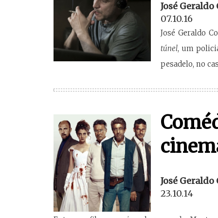
José Geraldo
07.10.16
José Geraldo Co
túnel
, um polici
pesadelo, no ca
Comédi
cinem
José Geraldo
23.10.14