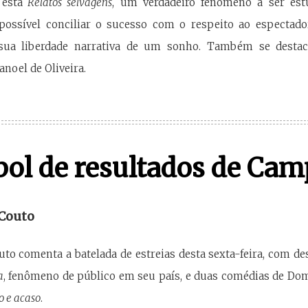
está
Relatos selvagens
, um verdadeiro fenômeno a ser est
possível conciliar o sucesso com o respeito ao espectado
ua liberdade narrativa de um sonho. Também se dest
noel de Oliveira.
bol de resultados de Cam
 Couto
uto comenta a batelada de estreias desta sexta-feira, com 
a
, fenômeno de público em seu país, e duas comédias de Dom
o e acaso
.