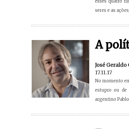
esses quatro f
seres e as açõe
A polí
José Geraldo
17.11.17
No momento em q
estupro ou de 
argentino Pablo 