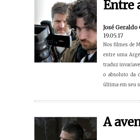
Entre 
José Geraldo
19.05.17
Nos filmes de 
entre uma Argen
traduz invariav
o absoluto da c
última em seu s
A aven