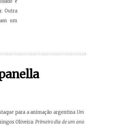
udado e
r. Outra
acam um
panella
destaque para a animação argentina
Um
ingos Oliveira:
Primeiro dia de um ano