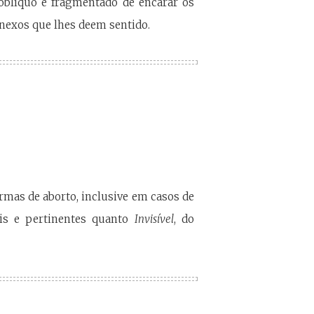
oblíquo e fragmentado de encarar os
nexos que lhes deem sentido.
mas de aborto, inclusive em casos de
ais e pertinentes quanto
Invisível
, do