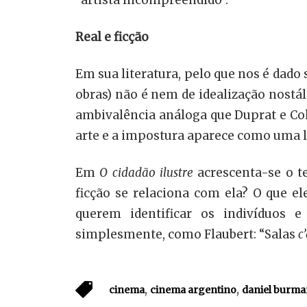
“artista incompreendido”.
Real e ficção
Em sua literatura, pelo que nos é dado 
obras) não é nem de idealização nostál
ambivalência análoga que Duprat e Co
arte e a impostura aparece como uma l
Em
O cidadão ilustre
acrescenta-se o te
ficção se relaciona com ela? O que el
querem identificar os indivíduos e
simplesmente, como Flaubert: “Salas
c
,
,
cinema
cinema argentino
daniel burm