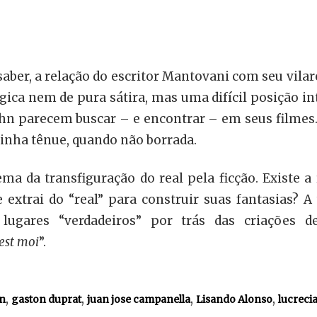
saber, a relação do escritor Mantovani com seu vilar
gica nem de pura sátira, mas uma difícil posição i
hn parecem buscar – e encontrar – em seus filmes. 
inha tênue, quando não borrada.
ma da transfiguração do real pela ficção. Existe a 
e extrai do “real” para construir suas fantasias?
 lugares “verdadeiros” por trás das criações 
’est moi
”.
,
,
,
,
an
gaston duprat
juan jose campanella
Lisando Alonso
lucreci