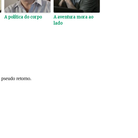
A política do corpo
A aventura mora ao
lado