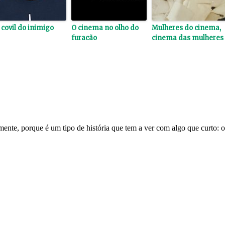
 covil do inimigo
O cinema no olho do
Mulheres do cinema,
furacão
cinema das mulheres