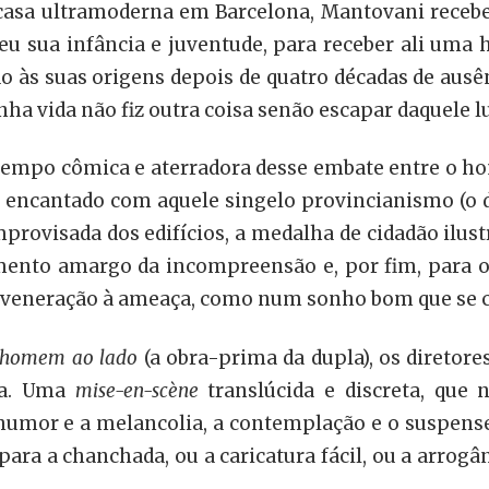
casa ultramoderna em Barcelona, Mantovani recebe 
veu sua infância e juventude, para receber ali um
ndo às suas origens depois de quatro décadas de ausê
nha vida não fiz outra coisa senão escapar daquele l
empo cômica e aterradora desse embate entre o ho
te encantado com aquele singelo provincianismo (o 
improvisada dos edifícios, a medalha de cidadão ilust
mento amargo da incompreensão e, por fim, para o 
da veneração à ameaça, como num sonho bom que se 
 homem ao lado
(a obra-prima da dupla), os direto
ta. Uma
mise-en-scène
translúcida e discreta, que
mor e a melancolia, a contemplação e o suspense.
ara a chanchada, ou a caricatura fácil, ou a arrog