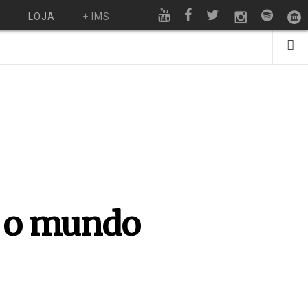
O
LOJA
+ IMS
e o mundo