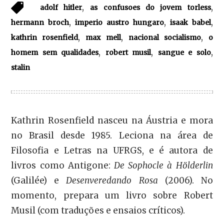
,
,
adolf hitler
as confusoes do jovem torless
,
,
,
hermann broch
imperio austro hungaro
isaak babel
,
,
,
kathrin rosenfield
max mell
nacional socialismo
o
,
,
,
homem sem qualidades
robert musil
sangue e solo
stalin
Kathrin Rosenfield nasceu na Áustria e mora
no Brasil desde 1985. Leciona na área de
Filosofia e Letras na UFRGS, e é autora de
livros como Antigone:
De Sophocle à Hölderlin
(Galilée) e
Desenveredando Rosa
(2006). No
momento, prepara um livro sobre Robert
Musil (com traduções e ensaios críticos).