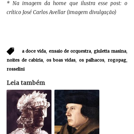
* Na imagem da home que ilustra esse post: o
crítico José Carlos Avellar (imagem divulgação)
,
,
,
a doce vida
ensaio de orquestra
giuletta masina
,
,
,
,
noites de cabiria
os boas vidas
os palhacos
rogopag
rosselini
Leia também