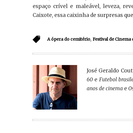
espaço crível e maleável, leveza, rev
Caixote, essa caixinha de surpresas qu
,
A ópera do cemitério
Festival de Cinema 
José Geraldo Couto
60
e
Futebol brasil
anos de cinema
e
O