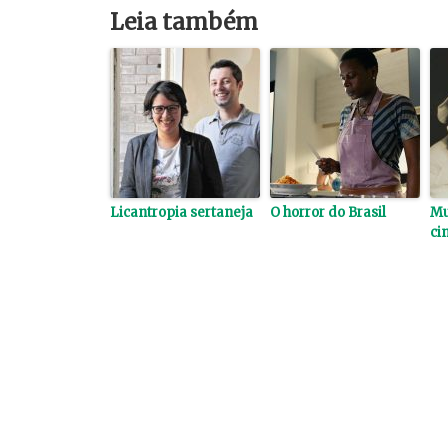
Leia também
Licantropia sertaneja
O horror do Brasil
Mu
ci