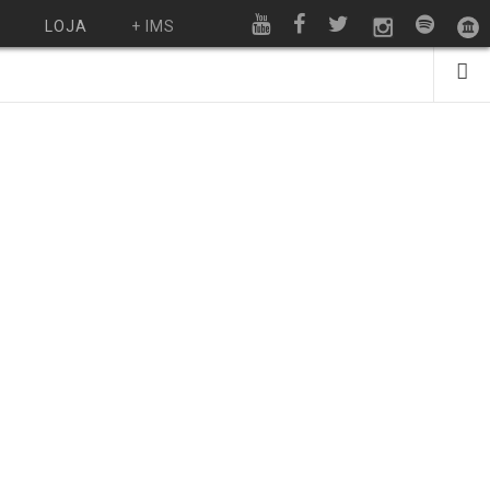
O
LOJA
+ IMS