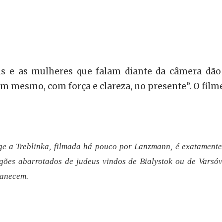
ns e as mulheres que falam diante da câmera dã
 mesmo, com força e clareza, no presente”. O filme
ge a Treblinka, filmada há pouco por Lanzmann, é exatament
ões abarrotados de judeus vindos de Bialystok ou de Varsóvia
manecem.