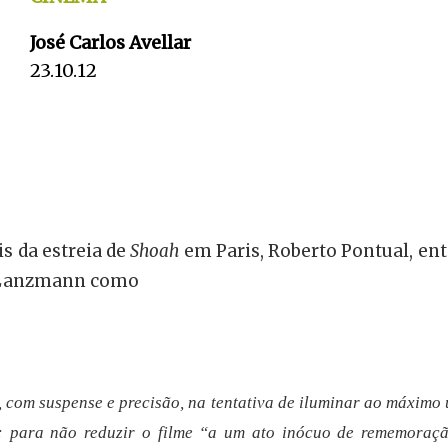
José Carlos Avellar
23.10.12
s da estreia de
Shoah
em Paris, Roberto Pontual, en
e Lanzmann como
, com
suspense
e precisão, na tentativa de iluminar ao máxim
a: para não reduzir o filme “a um ato inócuo de rememoraç