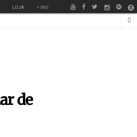
O
LOJA
+ IMS
lar de