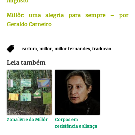
Augusto
Millôr: uma alegria para sempre – por
Geraldo Carneiro
,
,
,
cartum
millor
millor fernandes
traducao
Leia também
Zona livre do Millôr
Corpos em
resistência e aliança