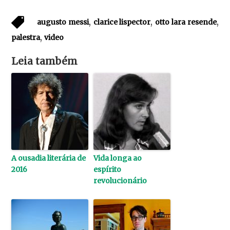
,
,
,
augusto messi
clarice lispector
otto lara resende
,
palestra
video
Leia também
A ousadia literária de
Vida longa ao
2016
espírito
revolucionário