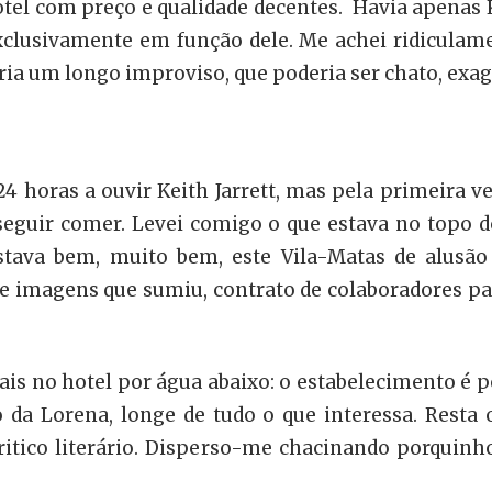
el com preço e qualidade decentes. Havia apenas K
exclusivamente em função dele. Me achei ridiculam
eria um longo improviso, que poderia ser chato, exa
24 horas a ouvir Keith Jarrett, mas pela primeira v
seguir comer. Levei comigo o que estava no topo d
estava bem, muito bem, este Vila-Matas de alusão
de imagens que sumiu, contrato de colaboradores pa
ais no hotel por água abaixo: o estabelecimento é p
da Lorena, longe de tudo o que interessa. Resta o
itico literário. Disperso-me chacinando porqui