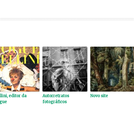
lini, editor da
Autorretratos
Novo site
gue
fotográficos