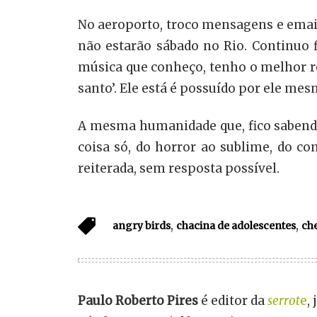
No aeroporto, troco mensagens e emai
não estarão sábado no Rio. Continuo 
música que conheço, tenho o melhor r
santo’. Ele está é possuído por ele me
A mesma humanidade que, fico sabendo
coisa só, do horror ao sublime, do c
reiterada, sem resposta possível.
,
,
angry birds
chacina de adolescentes
che
Paulo Roberto Pires
é editor da
serrot
e
,