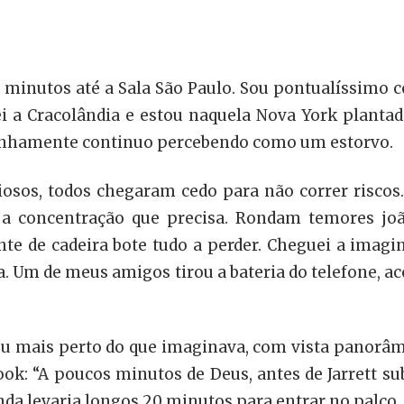
0 minutos até a Sala São Paulo. Sou pontualíssimo
i a Cracolândia e estou naquela Nova York planta
tranhamente continuo percebendo como um estorvo.
iosos, todos chegaram cedo para não correr riscos. 
a a concentração que precisa. Rondam temores jo
te de cadeira bote tudo a perder. Cheguei a imagi
ora. Um de meus amigos tirou a bateria do telefone,
stou mais perto do que imaginava, com vista panorâmi
ok: “A poucos minutos de Deus, antes de Jarrett su
da levaria longos 20 minutos para entrar no palco.