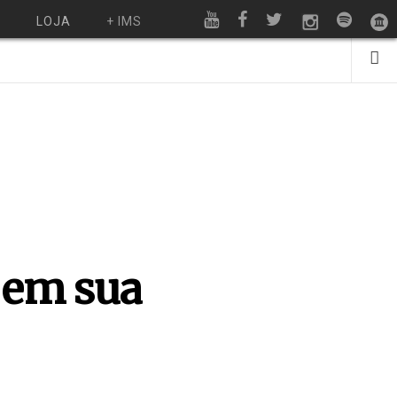
O
LOJA
+ IMS
a em sua