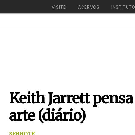
VISITE
ACERVOS
INSTITUT
Keith Jarrett pens
arte (diário)
SERROTE