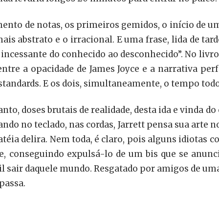
nto de notas, os primeiros gemidos, o início de um
 abstrato e o irracional. E uma frase, lida de tar
incessante do conhecido ao desconhecido”. No livro
 entre a opacidade de James Joyce e a narrativa per
tandards. E os dois, simultaneamente, o tempo todo
anto, doses brutais de realidade, desta ida e vinda 
do no teclado, nas cordas, Jarrett pensa sua arte no
atéia delira. Nem toda, é claro, pois alguns idiotas
nte, conseguindo expulsá-lo de um bis que se anunc
ícil sair daquele mundo. Resgatado por amigos de uma 
passa.