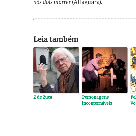
nós dois morrer
(Alfaguara).
Leia também
Z de Zuca
Personagens
Fel
incontornáveis
Vo