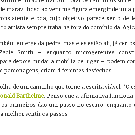
sofrimento ao tentar controlar os caminhos subjet
o de maravilhoso ao ver uma figura emergir de uma p
onsistente e boa, cujo objetivo parece ser o de le
iro artista sempre trabalha fora do domínio da lógic
mbém emerge da pedra, mas eles estão ali, já certos
 Zadie Smith – enquanto microgerentes const
para depois mudar a mobília de lugar –, podem c
os personagens, criam diferentes desfechos.
olha de um caminho que torne a escrita viável. “O e
onald
Barthelme
. Penso que a afirmativa funciona
e os primeiros dão um passo no escuro, enquanto 
a melhor sentir os passos.