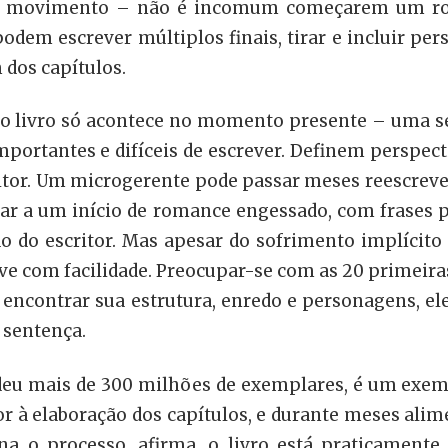
 de movimento – não é incomum começarem um r
em escrever múltiplos finais, tirar e incluir per
 dos capítulos.
 livro só acontece no momento presente – uma sent
mportantes e difíceis de escrever. Definem perspect
critor. Um microgerente pode passar meses reescrev
evar a um início de romance engessado, com frases p
 do escritor. Mas apesar do sofrimento implícito 
eve com facilidade. Preocupar-se com as 20 primeir
encontrar sua estrutura, enredo e personagens, 
 sentença.
ndeu mais de 300 milhões de exemplares, é um exem
rior à elaboração dos capítulos, e durante meses al
a o processo, afirma, o livro está praticamente 