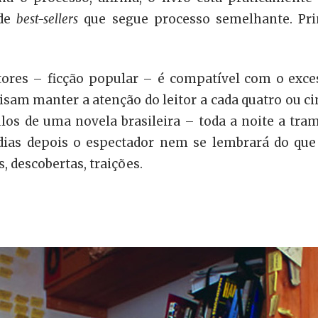
 de
best-sellers
que segue processo semelhante. Prim
tores – ficção popular – é compatível com o exc
cisam manter a atenção do leitor a cada quatro ou c
ulos de uma novela brasileira – toda a noite a t
 dias depois o espectador nem se lembrará do que
, descobertas, traições.