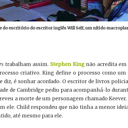
 do escritório do escritor inglês Will Self, um nítido macropl
rs
trabalham assim.
Stephen
King
não acredita em 
ocesso criativo. King define o processo como um 
e diz, é sonhar acordado. O escritor de livros polici
dade de Cambridge pediu para acompanhá-lo durante 
escreveu a morte de um personagem chamado Keever.
om ele. Child respondeu que não tinha a menor ideia
ntido, até mesmo para ele.