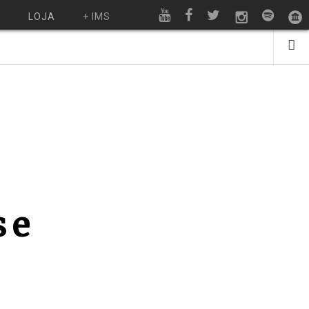
O
LOJA
+ IMS
 e