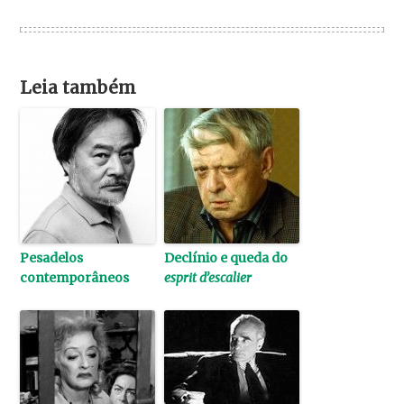
Leia também
Pesadelos
Declínio e queda do
contemporâneos
esprit d’escalier