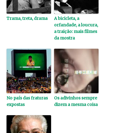
Trama, treta, drama
A bicicleta, a
orfandade, a loucura,
a traição: mais filmes
da mostra
No país das fraturas
Os adivinhos sempre
expostas
dizem a mesma coisa