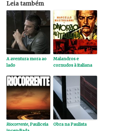
Leia também
A aventura mora ao
Malandros e
lado
cornudos à italiana
Riocorrente
, Pauliceia
Obra na Paulista
incendiada