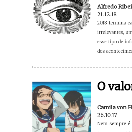
Alfredo Ribei
21.12.18
2018 termina c
irrelevantes, u
esse tipo de in
dos acontecime
O valo
Camila von H
26.10.17
Nem sempre é f