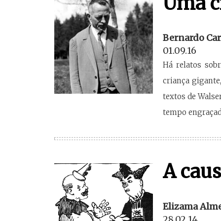
Uma c
Bernardo Car
01.09.16
Há relatos sob
criança gigante
textos de Walse
tempo engraçadí
A cau
Elizama Alme
28.02.14