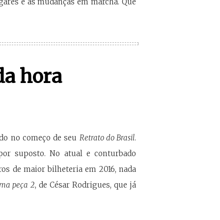
lugares e as mudanças em marcha. Que
da hora
rado no começo de seu
Retrato do Brasil
.
por suposto. No atual e conturbado
os de maior bilheteria em 2016, nada
ma peça 2
, de César Rodrigues, que já