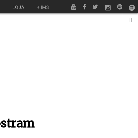
O
LOJA
+ IMS
ostram