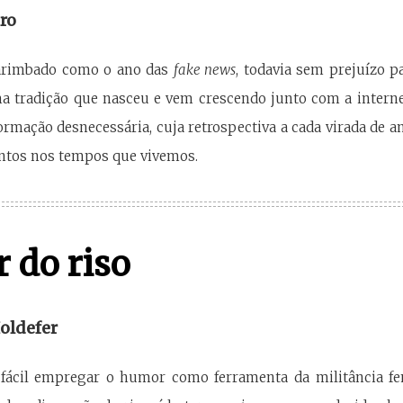
ro
arimbado como o ano das
fake news
, todavia sem prejuízo p
ma tradição que nasceu e vem crescendo junto com a interne
formação desnecessária, cuja retrospectiva a cada virada de a
ntos nos tempos que vivemos.
r do riso
oldefer
ácil empregar o humor como ferramenta da militância femin