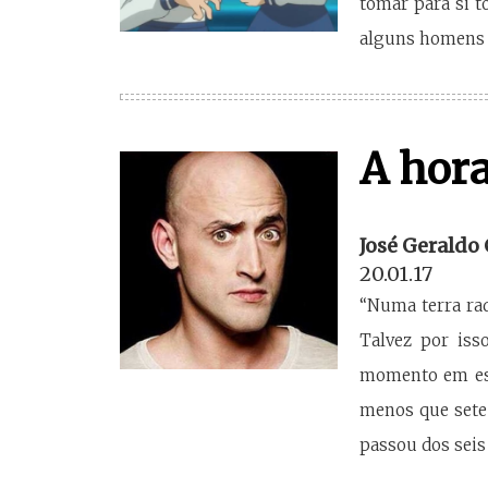
tomar para si t
alguns homens 
A hora
José Geraldo
20.01.17
“Numa terra ra
Talvez por iss
momento em espe
menos que sete
passou dos seis