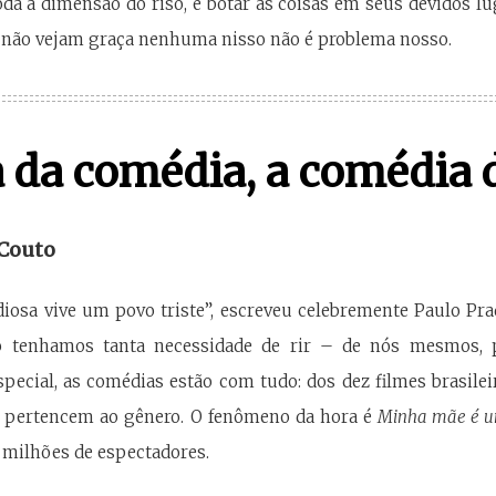
oda a dimensão do riso, é botar as coisas em seus devidos 
não vejam graça nenhuma nisso não é problema nosso.
 da comédia, a comédia 
 Couto
diosa vive um povo triste”, escreveu celebremente Paulo P
o tenhamos tanta necessidade de rir – de nós mesmos, 
cial, as comédias estão com tudo: dos dez filmes brasileir
 pertencem ao gênero. O fenômeno da hora é
Minha mãe é u
 milhões de espectadores.