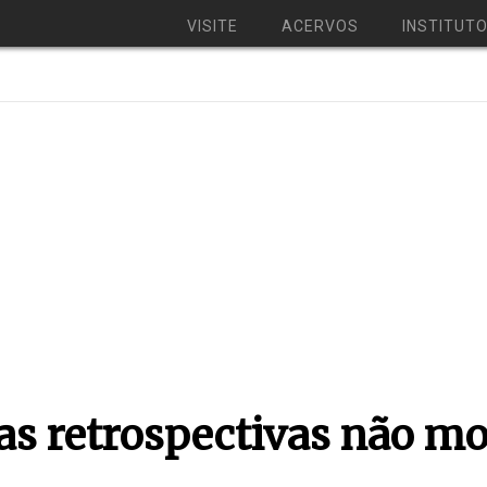
VISITE
ACERVOS
INSTITUT
as retrospectivas não m