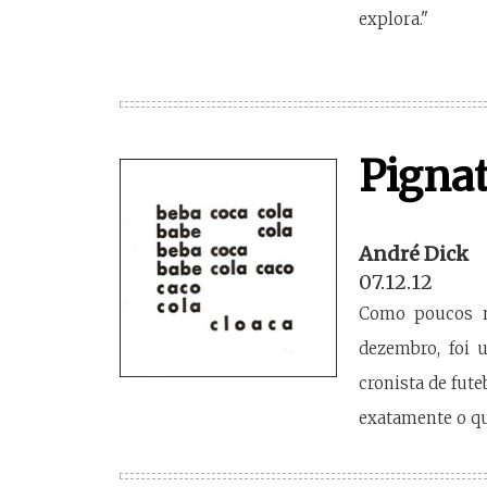
explora."
Pignat
André Dick
07.12.12
Como poucos no
dezembro, foi u
cronista de fut
exatamente o que