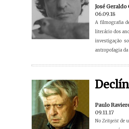
José Geraldo
06.09.18
A filmografia 
literário dos a
investigação s
antropofagia da
Declín
Paulo Ravier
09.11.17
No
Zeitgeist
de u