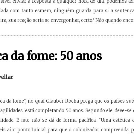
ível enviar a resposta a qualquer hora do dia, podemos ad
ilada com tanto esmero, ninguém guarda para si a sentenç
ira, sua reação seria se envergonhar, certo? Não quando enc
ca da fome: 50 anos
vellar
ica da fome", no qual Glauber Rocha prega que os países su
fragilidades, está completando 50 anos. Segundo ele, deve-se 
lidade. E isto não se dá de forma pacífica. "Uma estética 
 eis aí o ponto inicial para que o colonizador compreenda, p