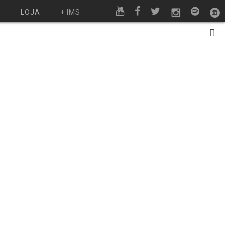
O
LOJA
+ IMS