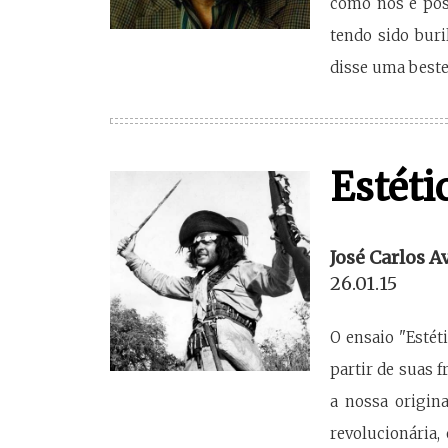
como nos é poss
tendo sido bur
disse uma beste
Estéti
José Carlos A
26.01.15
O ensaio "Estét
partir de suas 
a nossa origina
revolucionária,