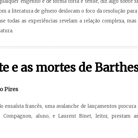
ualquer engenho e de forma torta e tênue, diz algo sobre 
m a literatura de gênero deslocam o foco da resolução para a
se todas as experiências revelam a relação complexa, mas e
atura.
e e as mortes de Barthe
o Pires
o ensaísta francês, uma avalanche de lançamentos procura c
 Compagnon, aluno, e Laurent Binet, leitor, prestam a