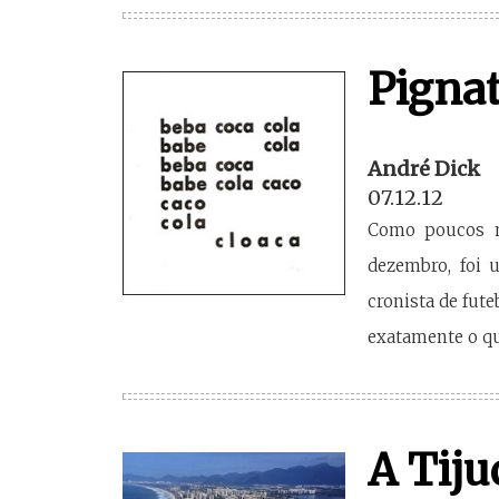
Pignat
André Dick
07.12.12
Como poucos no
dezembro, foi u
cronista de fut
exatamente o que
A Tiju