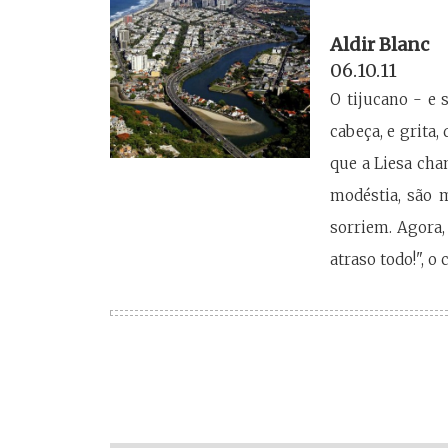
Aldir Blanc
06.10.11
O tijucano - e 
cabeça, e grita,
que a Liesa cha
modéstia, são 
sorriem. Agora,
atraso todo!", o 