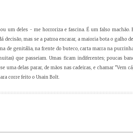
sou um deles - me horroriza e fascina. É um falso machão.
 dá decisão, mas se a patroa encarar, a maioria bota o galho 
ma de genitália, na frente do buteco, carta marra na purrin
muitas) que passeiam. Umas ficam indiferentes; poucas ban
 se uma delas parar, de mãos nas cadeiras, e chamar "Vem c
cara corre feito o Usain Bolt.