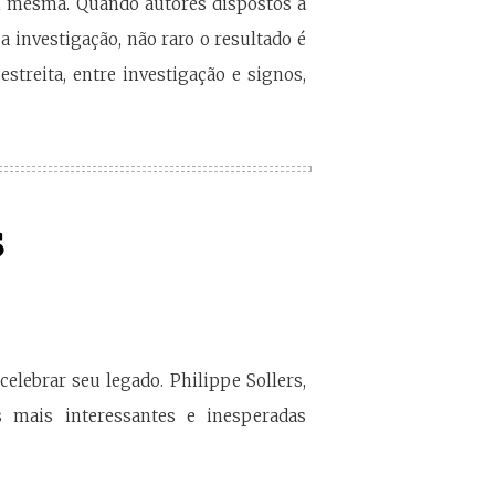
si mesma. Quando autores dispostos a
 investigação, não raro o resultado é
streita, entre investigação e signos,
s
elebrar seu legado. Philippe Sollers,
s mais interessantes e inesperadas