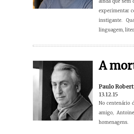
ainda que sem q
experimentar co
instigante. Qua
linguagem, liter
A mort
Paulo Robert
13.12.15
No centenário d
amigo, Antoine
homenagens.