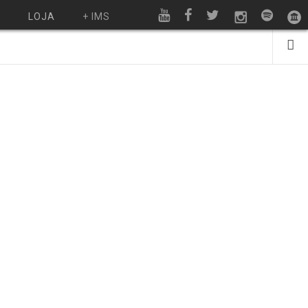
O
LOJA
+ IMS