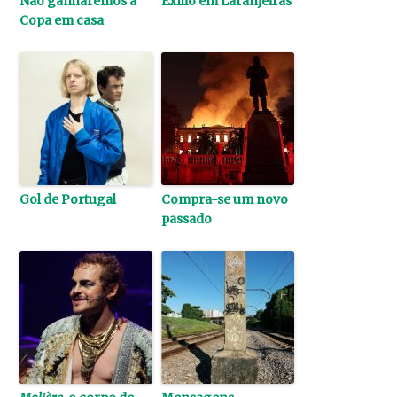
Não ganharemos a
Exílio em Laranjeiras
Copa em casa
Gol de Portugal
Compra-se um novo
passado