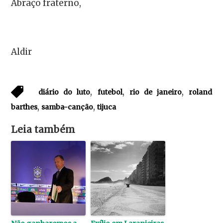
Abraço fraterno,
Aldir
,
,
,
diário do luto
futebol
rio de janeiro
roland
,
,
barthes
samba-canção
tijuca
Leia também