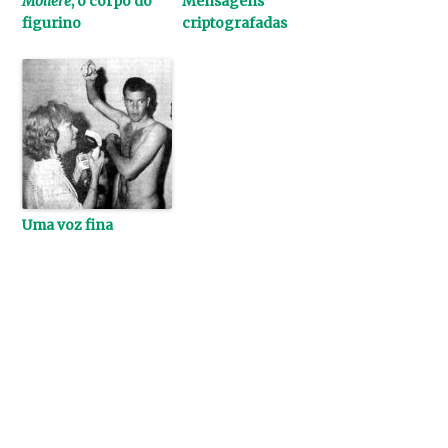
Molière
, o corpo do
Mensagens
figurino
criptografadas
Uma voz fina