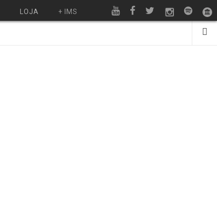
O
LOJA
+ IMS