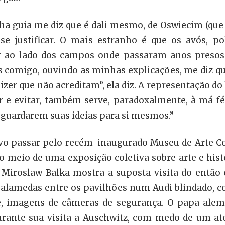
a guia me diz que é dali mesmo, de Oswiecim (que 
se justificar. O mais estranho é que os avós, p
r ao lado dos campos onde passaram anos presos
s comigo, ouvindo as minhas explicações, me diz qu
izer que não acreditam”, ela diz. A representação d
e evitar, também serve, paradoxalmente, à má fé 
a guardarem suas ideias para si mesmos.”
olvo passar pelo recém-inaugurado Museu de Arte C
E, no meio de uma exposição coletiva sobre arte e 
 Miroslaw Balka mostra a suposta visita do então c
 alamedas entre os pavilhões num Audi blindado, co
e, imagens de câmeras de segurança. O papa alemã
durante sua visita a Auschwitz, com medo de um at