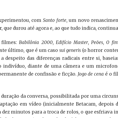
 experimentou, com
Santo forte
, um novo renasciment
, que durou até agora e, ao que tudo indica, contin
 filmes:
Babilônia 2000
,
Edifício Master
,
Peões
,
O fim
ste último, que é um caso
sui generis
(o horror cont
a despeito das diferenças radicais entre si, base
odo indivíduo, diante de uma câmera e um microfo
permanente de confissão e ficção.
Jogo de cena
é o fi
a duração da conversa, possibilitada por uma circun
ptação em vídeo (inicialmente Betacam, depois dig
dez minutos para a troca de rolos, o que esfriava 