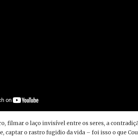
 filmar o laço invisível entre os seres, a contradiç
, captar o rastro fugidio da vida – foi isso o que Co