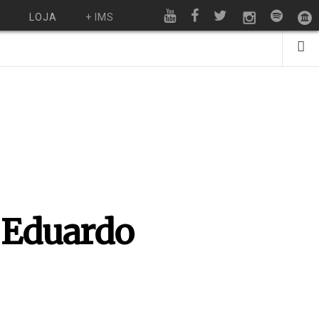
O
LOJA
+ IMS
e Eduardo