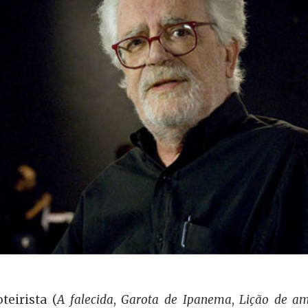
eirista (
A falecida
,
Garota de Ipanema
,
Lição de a