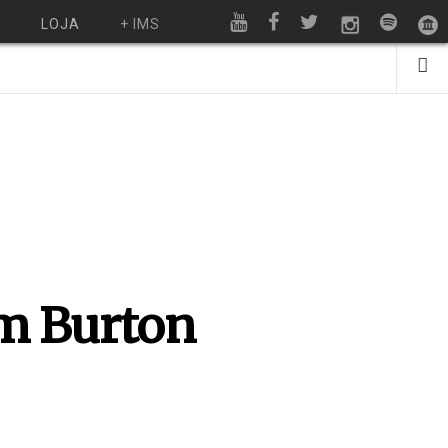
O
LOJA
+ IMS
im Burton