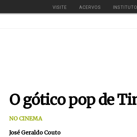
VISITE
ACERVOS
INSTITUT
O gótico pop de T
NO CINEMA
José Geraldo Couto