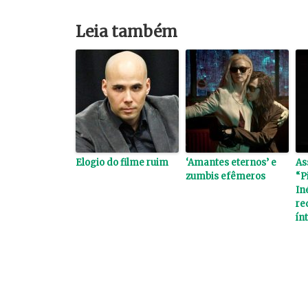
Leia também
Elogio do filme ruim
‘Amantes eternos’ e
As
zumbis efêmeros
“P
In
re
ín