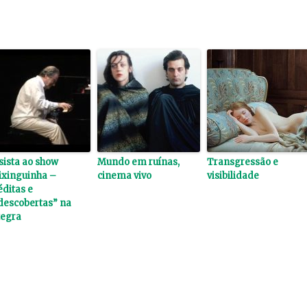
sista ao show
Mundo em ruínas,
Transgressão e
ixinguinha –
cinema vivo
visibilidade
éditas e
descobertas” na
tegra