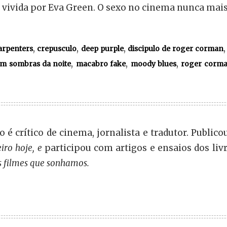
 vivida por Eva Green. O sexo no cinema nunca mai
,
,
,
arpenters
crepusculo
deep purple
discipulo de roger corman
,
,
,
m sombras da noite
macabro fake
moody blues
roger corm
 é crítico de cinema, jornalista e tradutor. Publico
eiro hoje, e
participou com artigos e ensaios dos liv
s filmes que sonhamos.