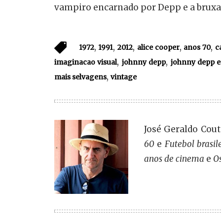
vampiro encarnado por Depp e a bruxa
,
,
,
,
,
1972
1991
2012
alice cooper
anos 70
c
,
,
imaginacao visual
johnny depp
johnny depp e
,
mais selvagens
vintage
José Geraldo Couto
60
e
Futebol brasil
anos de cinema
e
O