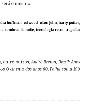
s será o mesmo.
,
,
,
,
,
dra hoffman
ed wood
elton john
harry potter
,
,
,
an
sombras da noite
tecnologia retro
trepadas
u, entre outros,
André Breton
,
Brasil: Anos
ros
O cinema dos anos 80
,
Folha conta 100