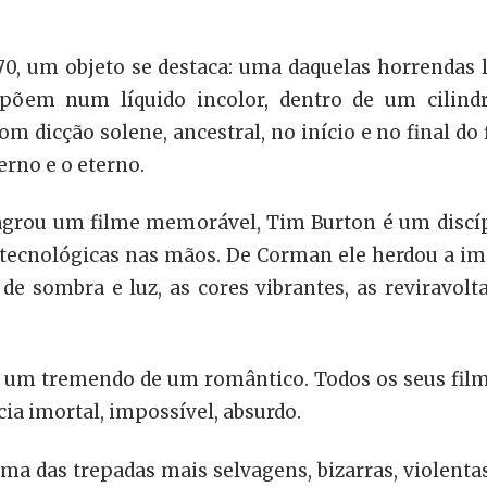
70, um objeto se destaca: uma daquelas horrendas
õem num líquido incolor, dentro de um cilind
om dicção solene, ancestral, no início e no final d
erno e o eterno.
agrou um filme memorável, Tim Burton é um discíp
tecnológicas nas mãos. De Corman ele herdou a ima
 de sombra e luz, as cores vibrantes, as reviravolt
 é um tremendo de um romântico. Todos os seus filme
ia imortal, impossível, absurdo.
a das trepadas mais selvagens, bizarras, violentas