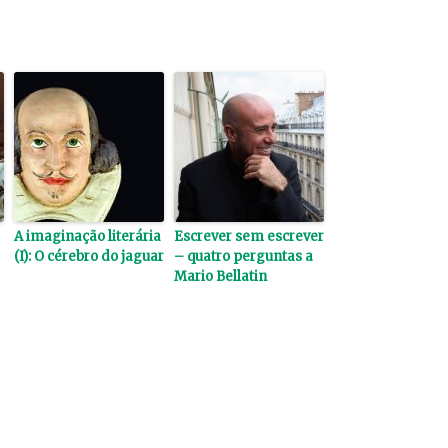
A imaginação literária
Escrever sem escrever
(I): O cérebro do jaguar
– quatro perguntas a
Mario Bellatin