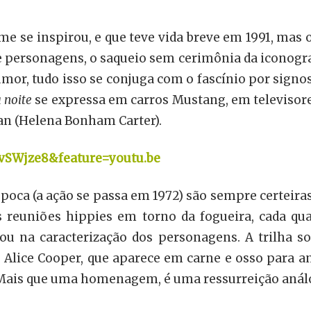
me se inspirou, e que teve vida breve em 1991, mas o
 personagens, o saqueio sem cerimônia da iconograf
r, tudo isso se conjuga com o fascínio por signos 
 noite
se expressa em carros Mustang, em televisor
an (Helena Bonham Carter).
vSWjze8&feature=youtu.be
 época (a ação se passa em 1972) são sempre certeiras
 reuniões hippies em torno da fogueira, cada q
 ou na caracterização dos personagens. A trilha 
ro, Alice Cooper, que aparece em carne e osso para
. Mais que uma homenagem, é uma ressurreição anál