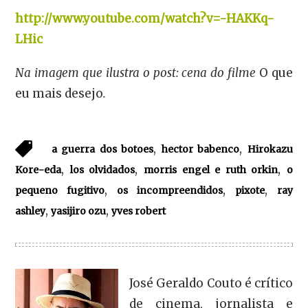
http://www.youtube.com/watch?v=-HAKKq-
LHic
Na imagem que ilustra o post: cena do filme
O que
eu mais desejo
.
,
,
a guerra dos botoes
hector babenco
Hirokazu
,
,
,
Kore-eda
los olvidados
morris engel e ruth orkin
o
,
,
,
pequeno fugitivo
os incompreendidos
pixote
ray
,
,
ashley
yasijiro ozu
yves robert
José Geraldo Couto é crítico
de cinema, jornalista e