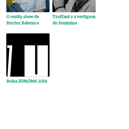
O
reality show
de
Truffaut e a vertigem
Hector Babenco
do feminino
Bolsa ZUM/IMS 2018