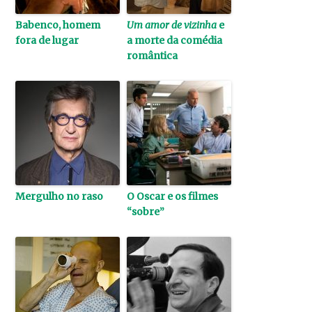
Babenco, homem
Um amor de vizinha
e
fora de lugar
a morte da comédia
romântica
Mergulho no raso
O Oscar e os filmes
“sobre”