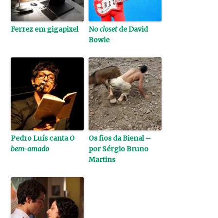
Ferrez em gigapixel
No
closet
de David
Bowie
Pedro Luís canta
O
Os fios da Bienal –
bem-amado
por Sérgio Bruno
Martins