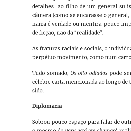
detalhes ao filho de um general suli
câmera (como se encarasse o general, 
narra é verdade ou mentira, pouco imp
de ficção, não da “realidade”.
As fraturas raciais e sociais, o indivi
perpétuo movimento, como num carrosse
Tudo somado,
Os oito odiados
pode se
célebre carta mencionada ao longo de t
sido.
Diplomacia
Sobrou pouco espaço para falar de out
o mesmo de
Paris está em chamas?
, rea