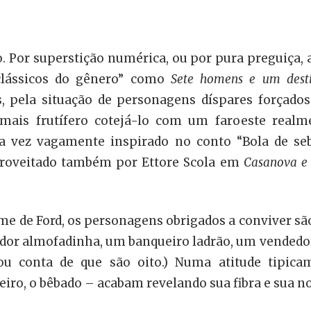
o. Por superstição numérica, ou por pura preguiça
lássicos do gênero” como
Sete homens e um des
s, pela situação de personagens díspares forçad
ais frutífero cotejá-lo com um faroeste realme
 sua vez vagamente inspirado no conto “Bola de 
proveitado também por Ettore Scola em
Casanova e
lme de Ford, os personagens obrigados a conviver sã
dor almofadinha, um banqueiro ladrão, um vendedor
dou conta de que são oito.) Numa atitude tipica
leiro, o bêbado – acabam revelando sua fibra e sua no