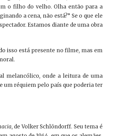
m o filho do velho. Olha então para a
inando a cena, não está?” Se o que ele
espectador. Estamos diante de uma obra
tudo isso está presente no filme, mas em
moral.
l melancólico, onde a leitura de uma
se um réquiem pelo país que poderia ter
macia
, de Volker Schlöndorff. Seu tema é
, em agosto de 1944, em que os alemães,