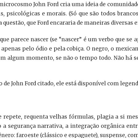
microcosmo John Ford cria uma ideia de comunidad
, psicológicas e morais. (Só que são todos brancos:
a questão, que Ford encararia de maneiras diversas e
 que parece nascer (se “nascer” é um verbo que se a
penas pelo ódio e pela cobiça. O negro, o mexicano
a em algum momento, se não o tempo todo. Não há s
o de John Ford citado, ele está disponível com legen
 repete, requenta velhas fórmulas, plagia a si m
o a segurança narrativa, a integração orgânica entr
ero: faroeste (clássico e espaguete), suspense, comé