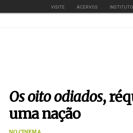
VISITE
ACERVOS
INSTITUT
Os oito odiados
, ré
uma nação
NO CINEMA