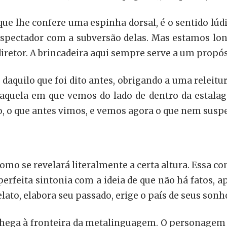
que lhe confere uma espinha dorsal, é o sentido lúd
spectador com a subversão delas. Mas estamos long
diretor. A brincadeira aqui sempre serve a um propó
quilo que foi dito antes, obrigando a uma releitu
 aquela em que vemos do lado de dentro da estalag
, o que antes vimos, e vemos agora o que nem suspe
mo se revelará literalmente a certa altura. Essa co
rfeita sintonia com a ideia de que não há fatos, a
relato, elabora seu passado, erige o país de seus son
ega à fronteira da metalinguagem. O personagem n