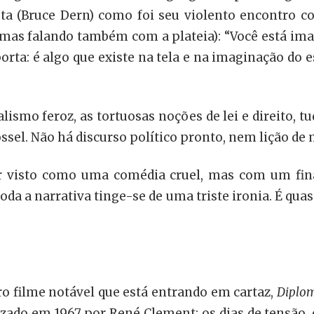
sta (Bruce Dern) como foi seu violento encontro co
mas falando também com a plateia): “Você está imag
orta: é algo que existe na tela e na imaginação do 
dualismo feroz, as tortuosas noções de lei e direito, 
l. Não há discurso político pronto, nem lição de 
r visto como uma comédia cruel, mas com um fina
oda a narrativa tinge-se de uma triste ironia. É qua
ro filme notável que está entrando em cartaz,
Diplo
lizado em 1967 por René Clement: os dias de tensão