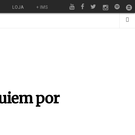
O
LOJA
+ IMS
quiem por