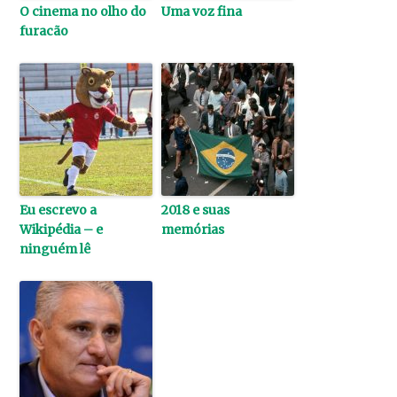
O cinema no olho do
Uma voz fina
furacão
Eu escrevo a
2018 e suas
Wikipédia – e
memórias
ninguém lê