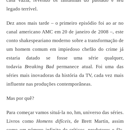
casa vazia, revendo os fantasmas do passado e seu
legado terrível.
Dez anos mais tarde – o primeiro episódio foi ao ar no
canal americano AMC em 20 de janeiro de 2008 –, este
conto shakespeariano moderno sobre a transformação de
um homem comum em impiedoso chefão do crime já
estaria datado se fosse uma série qualquer,
todavia
Breaking Bad
permanece atual. Foi uma das
séries mais inovadoras da história da TV, cada vez mais
influente nas produções contemporâneas.
Mas por quê?
Para começar vamos situá-la no, hm, universo das séries.
Livros como
Homens difíceis
, de Brett Martin, assim
como um número infinito de críticos, produtores e fãs,