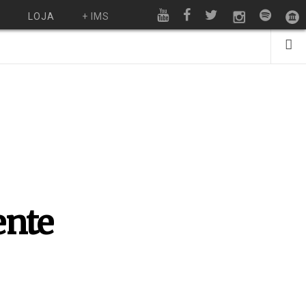
O
LOJA
+ IMS
ente