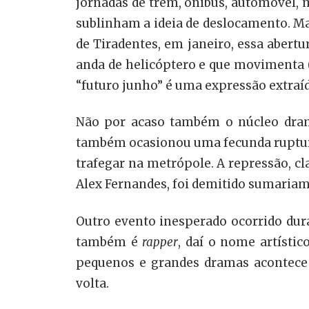
jornadas de trem, ônibus, automóvel, 
sublinham a ideia de deslocamento. Mai
de Tiradentes, em janeiro, essa abert
anda de helicóptero e que movimenta (
“futuro junho” é uma expressão extraíd
Não por acaso também o núcleo dramá
também ocasionou uma fecunda ruptura
trafegar na metrópole. A repressão, cl
Alex Fernandes, foi demitido sumariame
Outro evento inesperado ocorrido dura
também é
rapper
, daí o nome artísti
pequenos e grandes dramas acontece n
volta.