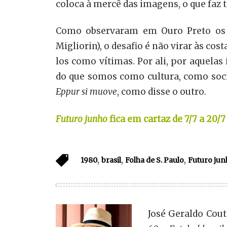
coloca à mercê das imagens, o que faz t
Como observaram em Ouro Preto os p
Migliorin), o desafio é não virar às co
los como vítimas. Por ali, por aquela
do que somos como cultura, como socie
Eppur si muove
, como disse o outro.
Futuro junho
fica em cartaz de 7/7 a 20/
,
,
,
1980
brasil
Folha de S. Paulo
Futuro jun
José Geraldo Couto