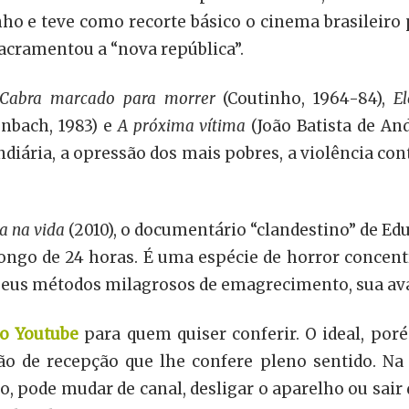
e teve como recorte básico o cinema brasileiro pr
sacramentou a “nova república”.
Cabra marcado para morrer
(Coutinho, 1964-84),
E
enbach, 1983) e
A próxima vítima
(João Batista de An
diária, a opressão dos mais pobres, a violência cont
a na vida
(2010), o documentário “clandestino” de E
ongo de 24 horas. É uma espécie de horror concent
seus métodos milagrosos de emagrecimento, sua avas
no Youtube
para quem quiser conferir. O ideal, poré
o de recepção que lhe confere pleno sentido. Na 
, pode mudar de canal, desligar o aparelho ou sair 