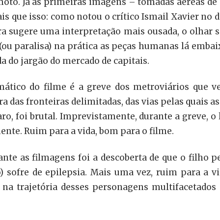
moto. Já as primeiras imagens – tomadas aéreas de 
s que isso: como notou o crítico Ismail Xavier no 
ura sugere uma interpretação mais ousada, o olhar s
ou paralisa) na prática as peças humanas lá embaix
a do jargão do mercado de capitais.
tico do filme é a greve dos metroviários que ve
 das fronteiras delimitadas, das vias pelas quais
aro, foi brutal. Imprevistamente, durante a greve, o
nte. Ruim para a vida, bom para o filme.
nte as filmagens foi a descoberta de que o filho 
co) sofre de epilepsia. Mais uma vez, ruim para a 
a trajetória desses personagens multifacetados 