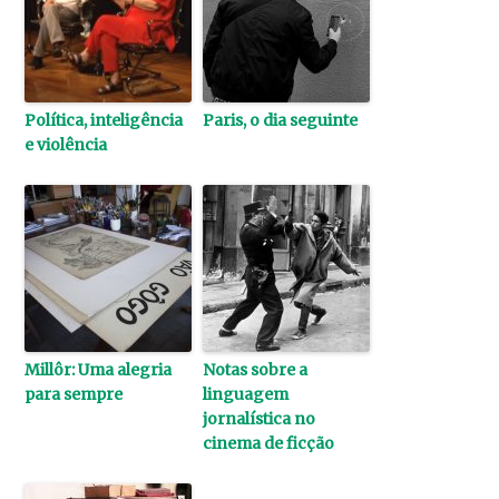
Política, inteligência
Paris, o dia seguinte
e violência
Millôr: Uma alegria
Notas sobre a
para sempre
linguagem
jornalística no
cinema de ficção