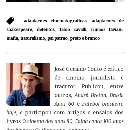
,
adaptacoes cinematograficas
adaptacoes de
,
,
,
,
shakespeare
detentos
fabio cavalli
irmaos taviani
,
,
,
mafia
naturalismo
pai patrao
preto e branco
José Geraldo Couto é crítico
de cinema, jornalista e
tradutor. Publicou, entre
outros,
André Breton
,
Brasil:
Anos 60
e
Futebol brasileiro
hoje, e
participou com artigos e ensaios dos
livros
O cinema dos anos 80
,
Folha conta 100 anos
de cinema
e
Os filmes que sonhamos.