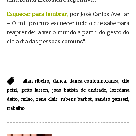
Esquecer para lembrar,
por José Carlos Avellar
– Olmi “procura esquecer tudo o que sabe para
reaprender a ver o mundo a partir do gesto do
dia a dia das pessoas comuns”.
,
,
,
allan ribeiro
danca
danca contemporanea
elio
,
,
,
petri
gatto larsen
joao batista de andrade
loredana
,
,
,
,
,
detto
milao
rene clair
rubens barbot
sandro panseri
trabalho