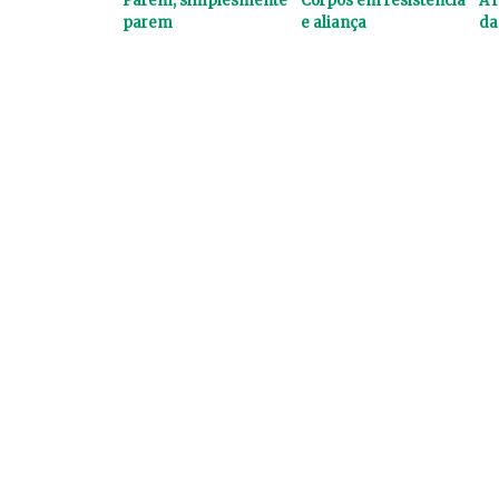
Parem, simplesmente
Corpos em resistência
A 
parem
e aliança
da