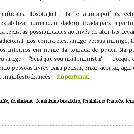
crítica da filósofa Judith Butler a uma política fech
stabilizar numa identidade unificada para, a partir 
via fecha as possibilidades ao invés de abri-las, le
dicional: nós contra eles; amigo versus inimigo, le
os internos em nome da tomada do poder. Na polí
eu artigo – “Será que sou má feminista?” –, porque
o pessoas livres para pensar, errar, acertar, agir
do manifesto francês –
importunar
.
,
,
,
,
uffe
feminismo
feminismo brasileiro
feminismo francês
fem