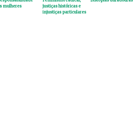
responsabilidade
Feminismo radical,
Distopias duradouras
s mulheres
justiças históricas e
injustiças particulares