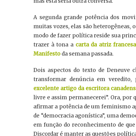
mas esta seria outra conversa.
A segunda grande potência dos movim
muitas vozes, elas são heterogêneas, os
modo de fazer política reside sua prin
trazer à tona a
carta da atriz france
Manifesto
da semana passada.
Dois aspectos do texto de Deneuve c
transformar denúncia em veredito
excelente artigo da escritora canaden
livre e assim permanecerei”. Ora, po
afirmar a potência de um feminismo a
de “democracia agonística”, uma demo
em função do reconhecimento de que a 
Discordar é manter as questões política