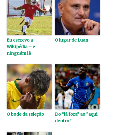
Eu escrevo a
O lugar de Luan
Wikipédia – e
ninguém lê
O bode da seleção
Do “lá fora” ao “aqui
dentro”