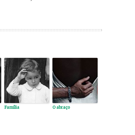
Família
O abraço