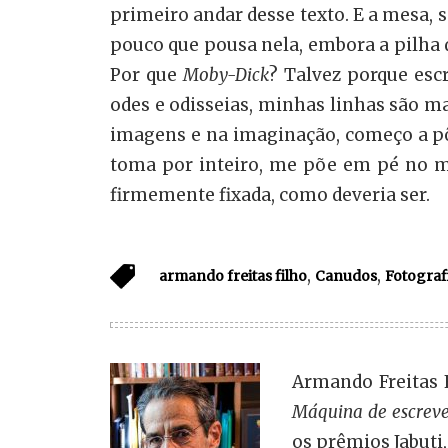
primeiro andar desse texto. E a mesa, 
pouco que pousa nela, embora a pilha 
Por que
Moby-Dick
? Talvez porque esc
odes e odisseias, minhas linhas são m
imagens e na imaginação, começo a pô
toma por inteiro, me põe em pé no m
firmemente fixada, como deveria ser.
,
,
armando freitas filho
Canudos
Fotograf
Armando Freitas 
Máquina de escrev
os prêmios Jabuti,