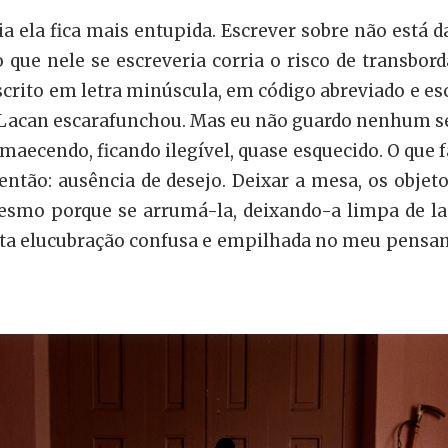
a ela fica mais entupida. Escrever sobre não está 
que nele se escreveria corria o risco de transbord
scrito em letra minúscula, em código abreviado e e
e Lacan escarafunchou. Mas eu não guardo nenhum se
smaecendo, ficando ilegível, quase esquecido. O que f
, então: ausência de desejo. Deixar a mesa, os objet
esmo porque se arrumá-la, deixando-a limpa de lado
tanta elucubração confusa e empilhada no meu pens