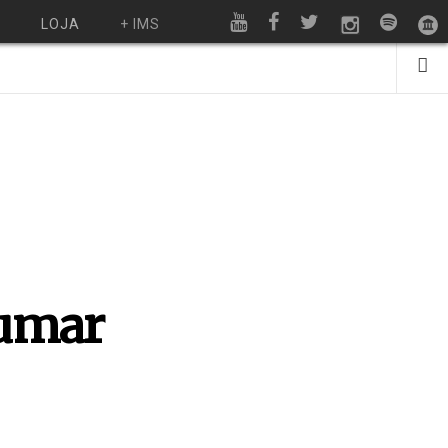
O
LOJA
+ IMS
rumar