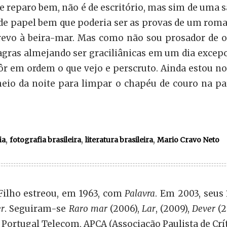
se reparo bem, não é de escritório, mas sim de uma
de papel bem que poderia ser as provas de um roma
revo à beira-mar. Mas como não sou prosador de 
agras almejando ser graciliânicas em um dia excepc
r em ordem o que vejo e perscruto. Ainda estou n
eio da noite para limpar o chapéu de couro na pa
,
,
,
ia
fotografia brasileira
literatura brasileira
Mario Cravo Neto
Filho estreou, em 1963, com
Palavra
. Em 2003, seus
er
. Seguiram-se
Raro mar
(2006),
Lar
, (2009),
Dever
(2
 Portugal Telecom, APCA (Associação Paulista de Crít