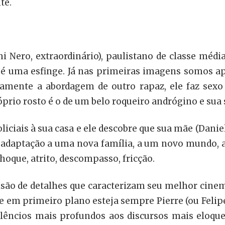
te.
mi Nero, extraordinário), paulistano de classe mé
r, é uma esfinge. Já nas primeiras imagens somos a
adamente a abordagem de outro rapaz, ele faz sex
próprio rosto é o de um belo roqueiro andrógino e su
iais à sua casa e ele descobre que sua mãe (Daniela
 adaptação a uma nova família, a um novo mundo, a 
hoque, atrito, descompasso, fricção.
isão de detalhes que caracterizam seu melhor cine
ue em primeiro plano esteja sempre Pierre (ou Felip
silêncios mais profundos aos discursos mais eloqu