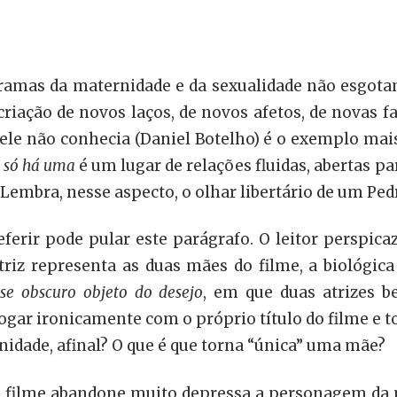
ramas da maternidade e da sexualidade não esgotam
criação de novos laços, de novos afetos, de novas 
 ele não conhecia (Daniel Botelho) é o exemplo mais
 só há uma
é um lugar de relações fluidas, abertas pa
 Lembra, nesse aspecto, o olhar libertário de um Pe
ferir pode pular este parágrafo. O leitor perspicaz
iz representa as duas mães do filme, a biológica 
se obscuro objeto do desejo
, em que duas atrizes 
ogar ironicamente com o próprio título do filme e 
rnidade, afinal? O que é que torna “única” uma mãe?
o filme abandone muito depressa a personagem da m