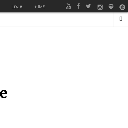
O
LOJA
+ IMS
e