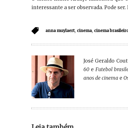
interessante a ser observada. Pode ser.
,
,
anna muylaert
cinema
cinema brasileir
José Geraldo Couto
60
e
Futebol brasil
anos de cinema
e
O
Leia também