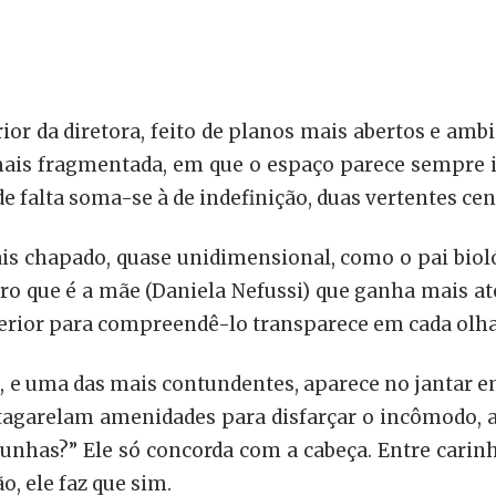
ior da diretora, feito de planos mais abertos e amb
 mais fragmentada, em que o espaço parece sempre 
 falta soma-se à de indefinição, duas vertentes cent
hapado, quase unidimensional, como o pai biológ
aro que é a mãe (Daniela Nefussi) que ganha mais at
nterior para compreendê-lo transparece em cada olh
 e uma das mais contundentes, aparece no jantar em
 tagarelam amenidades para disfarçar o incômodo, a
unhas?” Ele só concorda com a cabeça. Entre carinho
, ele faz que sim.