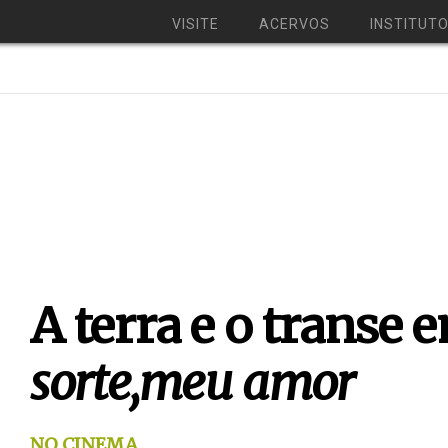
VISITE
ACERVOS
INSTITUT
A terra e o transe
sorte,meu amor
NO CINEMA