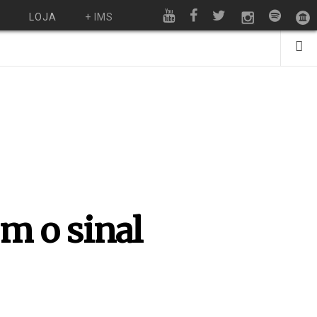
O
LOJA
+ IMS
om o sinal