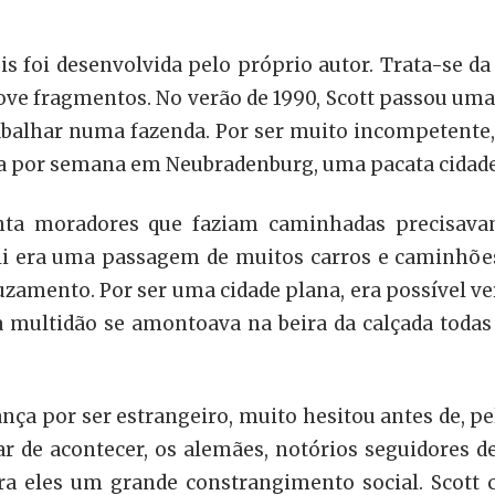
s foi desenvolvida pelo próprio autor. Trata-se da “
nove fragmentos. No verão de 1990, Scott passou um
balhar numa fazenda. Por ser muito incompetente
dia por semana em Neubradenburg, uma pacata cidad
senta moradores que faziam caminhadas precisa
 ali era uma passagem de muitos carros e caminhões
zamento. Por ser uma cidade plana, era possível ve
multidão se amontoava na beira da calçada todas 
nça por ser estrangeiro, muito hesitou antes de, pe
ar de acontecer, os alemães, notórios seguidores d
 para eles um grande constrangimento social. Scott