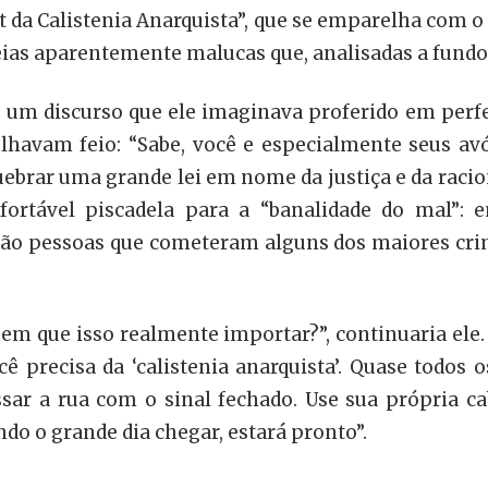
cott da Calistenia Anarquista”, que se emparelha com
as aparentemente malucas que, analisadas a fundo,
o um discurso que ele imaginava proferido em perfe
olhavam feio: “Sabe, você e especialmente seus a
quebrar uma grande lei em nome da justiça e da racio
nfortável piscadela para a “banalidade do mal”: 
tão pessoas que cometeram alguns dos maiores cr
 em que isso realmente importar?”, continuaria ele. 
ê precisa da ‘calistenia anarquista’. Quase todos o
sar a rua com o sinal fechado. Use sua própria cab
ndo o grande dia chegar, estará pronto”.