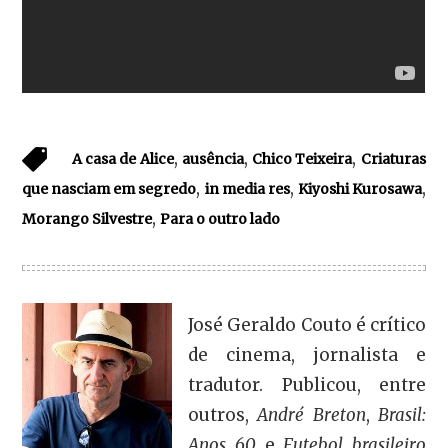
,
,
,
A casa de Alice
ausência
Chico Teixeira
Criaturas
,
,
,
que nasciam em segredo
in media res
Kiyoshi Kurosawa
,
Morango Silvestre
Para o outro lado
José Geraldo Couto é crítico
de cinema, jornalista e
tradutor. Publicou, entre
outros,
André Breton
,
Brasil:
Anos 60
e
Futebol brasileiro