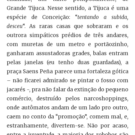
Grande Tijuca. Nesse sentido, a Tijuca é uma
espécie de Conceição: “
tentando a subida,
desceu
“. As raras casas que sobraram e os
outrora simpáticos prédios de três andares,
com muretas de um metro e portãozinho,
ganharam assustadoras grades, balas entram
pelas janelas (eu tenho duas guardadas), a
praça Saens Peña parece uma fortaleza gótica
– não ficarei admirado se pintar o fosso com
jacarés -, pra não falar da extinção do pequeno
comércio, destruído pelos narcoshoppings,
onde autômatos andam de um lado pro outro,
caem no conto da “promoção”, comem mal, e,
estranhamente, divertem-se. Não por acaso,
entre a juventude, a maioria dos robobos são