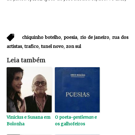
,
,
,
chiquinho botelho
poesia
rio de janeiro
rua dos
,
,
,
artistas
trafico
tunel novo
zon sul
Leia também
Vinicius e Susana em
O poeta-
gentleman
e
Bolonha
os galhofeiros