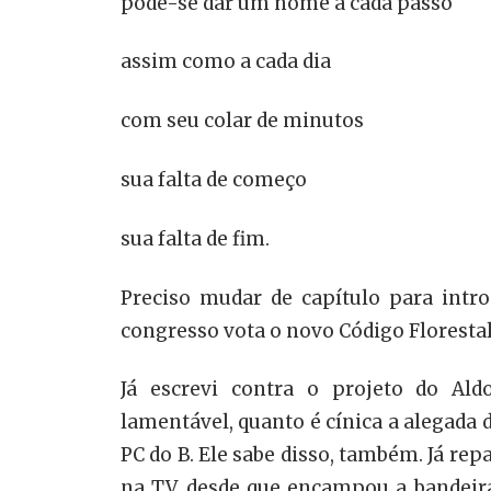
pode-se dar um nome a cada passo
assim como a cada dia
com seu colar de minutos
sua falta de começo
sua falta de fim.
Preciso mudar de capítulo para intro
congresso vota o novo Código Florestal
Já escrevi contra o projeto do A
lamentável, quanto é cínica a alegada 
PC do B. Ele sabe disso, também. Já r
na TV, desde que encampou a bandeira 