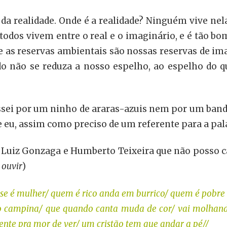
a realidade. Onde é a realidade? Ninguém vive nela
odos vivem entre o real e o imaginário, e é tão bom
e as reservas ambientais são nossas reservas de i
o não se reduza a nosso espelho, ao espelho do q
sei por um ninho de araras-azuis nem por um band
u, assim como preciso de um referente para a pala
Luiz Gonzaga e Humberto Teixeira que não posso ca
 ouvir
)
e é mulher/ quem é rico anda em burrico/ quem é pobre a
alo campina/ que quando canta muda de cor/ vai molhando
gente pra mor de ver/ um cristão tem que andar a pé//