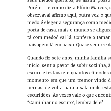
seus medos queridos, se assim posso
Porém – e como dizia Plínio Marcos, 
observava) afirmo aqui, outra vez, o qu
medo é eleger a segurança como medid
porta de casa, mais o mundo se afigur
tá com medo? Vai lá. Confere o taman
paisagem lá em baixo. Quase sempre dá
Quando fiz sete anos, minha família 
início, sentia pavor de subir sozinha, 
escuro e testava em quantos cômodos er
momento em que um tremor vindo de d
pernas, de volta para a sala onde es
escuridões. Às vezes vale o que encont
“Caminhar no escuro”, lembra dele?