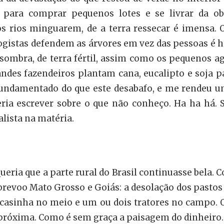
 para comprar pequenos lotes e se livrar da obr
 os rios minguarem, de a terra ressecar é imensa. 
gistas defendem as árvores em vez das pessoas é hi
e sombra, de terra fértil, assim como os pequenos a
ndes fazendeiros plantam cana, eucalipto e soja p
ndamentado do que este desabafo, e me rendeu um
ria escrever sobre o que não conheço. Ha ha há. S
lista na matéria.
Queria que a parte rural do Brasil continuasse bela
revoo Mato Grosso e Goiás: a desolação dos pastos e
sinha no meio e um ou dois tratores no campo. O 
 próxima. Como é sem graça a paisagem do dinheiro.