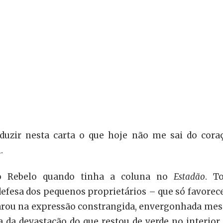
duzir nesta carta o que hoje não me sai do cora
.
ldo Rebelo quando tinha a coluna no
Estadão
. T
defesa dos pequenos proprietários – que só favorec
eparou na expressão constrangida, envergonhada mesm
da devastação do que restou de verde no interior 