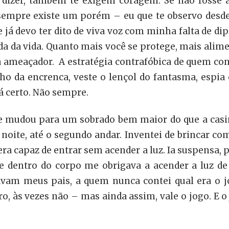
 dizer, também te exigem coragem. Se não fosse a
sempre existe um porém – eu que te observo desde 
e já devo ter dito de viva voz com minha falta de d
a da vida. Quanto mais você se protege, mais alime
a ameaçador. A estratégia contrafóbica de quem conv
ho da encrenca, veste o lençol do fantasma, espia 
 certo. Não sempre.
se mudou para um sobrado bem maior do que a casi
à noite, até o segundo andar. Inventei de brincar c
a capaz de entrar sem acender a luz. Ia suspensa, p
entro do corpo me obrigava a acender a luz de o
tavam meus pais, a quem nunca contei qual era o jo
ro, às vezes não – mas ainda assim, vale o jogo. E 