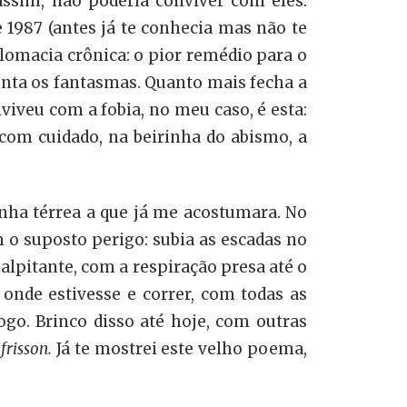
ssim, não poderia conviver com eles.
1987 (antes já te conhecia mas não te
iplomacia crônica: o pior remédio para o
nta os fantasmas. Quanto mais fecha a
iveu com a fobia, no meu caso, é esta:
com cuidado, na beirinha do abismo, a
nha térrea a que já me acostumara. No
om o suposto perigo: subia as escadas no
alpitante, com a respiração presa até o
nde estivesse e correr, com todas as
go. Brinco disso até hoje, com outras
o
frisson.
Já te mostrei este velho poema,