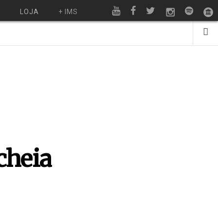
O
LOJA
+ IMS
 cheia