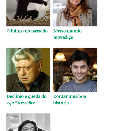
O futuro no passado
Nosso mundo
movediço
Declínio e queda do
Contar uma boa
esprit d’escalier
história