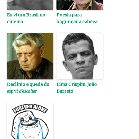
Eu vi um Brasil no
Poesia para
cinema
bagunçar a cabeça
Declínio e queda do
Lima Crispim, João
esprit d’escalier
Barreto