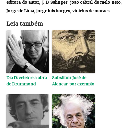
,
,
,
editora do autor
J. D. Salinger
joao cabral de melo neto
,
,
Jorge de Lima
jorge luis borges
vinicius de moraes
Leia também
Dia D: celebre a obra
Substituir José de
de Drummond
Alencar, por exemplo