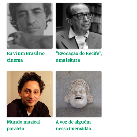
Eu vi um Brasil no
“Evocação do Recife”,
cinema
uma leitura
Mundo musical
A voz de alguém
paralelo
nessa imensidão