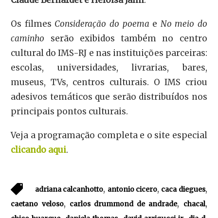
Claude Bernardet e Heloisa Jahn
.
Os filmes
Consideração do poema
e
No meio do
caminho
serão exibidos também no centro
cultural do IMS-RJ e nas instituições parceiras:
escolas, universidades, livrarias, bares,
museus, TVs, centros culturais. O IMS criou
adesivos temáticos que serão distribuídos nos
principais pontos culturais.
Veja a programação completa e o site especial
clicando aqui
.
,
,
,
adriana calcanhotto
antonio cicero
caca diegues
,
,
,
caetano veloso
carlos drummond de andrade
chacal
,
,
,
,