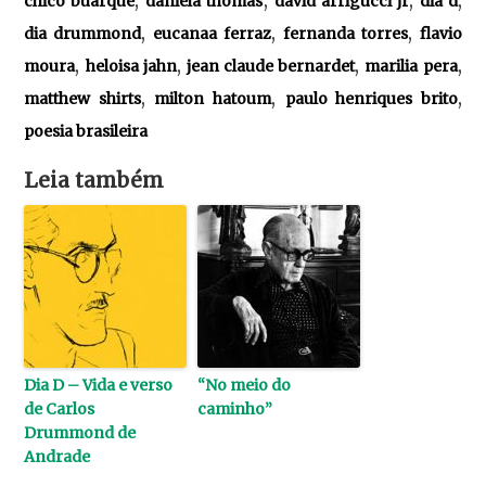
chico buarque
daniela thomas
david arrigucci jr
dia d
,
,
,
dia drummond
eucanaa ferraz
fernanda torres
flavio
,
,
,
,
moura
heloisa jahn
jean claude bernardet
marilia pera
,
,
,
matthew shirts
milton hatoum
paulo henriques brito
poesia brasileira
Leia também
Dia D – Vida e verso
“No meio do
de Carlos
caminho”
Drummond de
Andrade