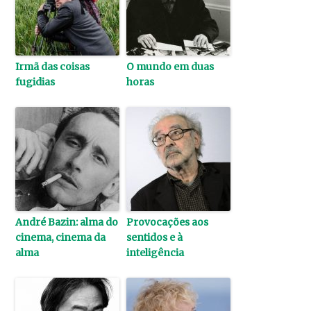
Irmã das coisas
O mundo em duas
fugidias
horas
André Bazin: alma do
Provocações aos
cinema, cinema da
sentidos e à
alma
inteligência